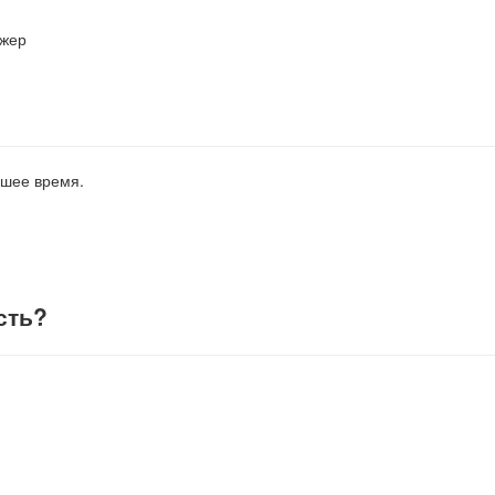
джер
йшее время.
сть
?