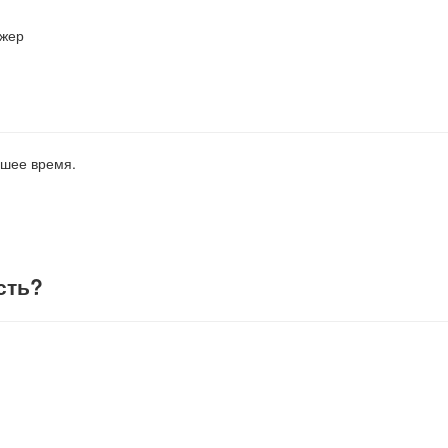
джер
йшее время.
сть
?