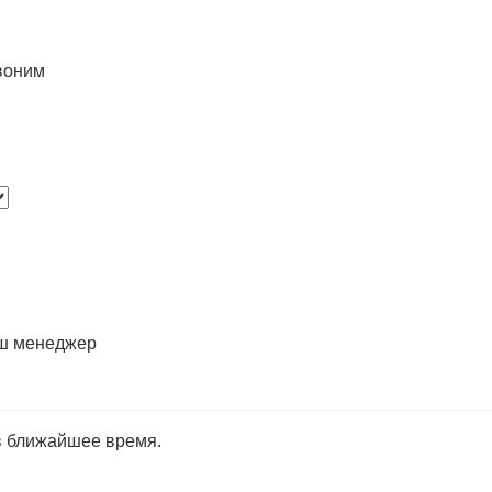
воним
аш менеджер
в ближайшее время.