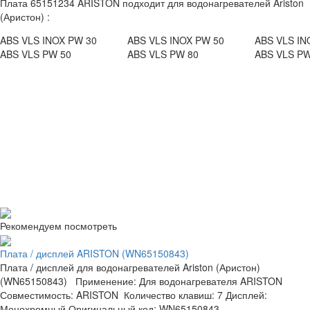
Плата 65151234 ARISTON подходит для водонагревателей Ariston
(Аристон) :
ABS VLS INOX PW 30
ABS VLS INOX PW 50
ABS VLS IN
ABS VLS PW 50
ABS VLS PW 80
ABS VLS PW
Рекомендуем посмотреть
Плата / дисплей ARISTON (WN65150843)
Плата / дисплей для водонагревателей Ariston (Аристон)
(WN65150843) Применение: Для водонагревателя ARISTON
Совместимость: ARISTON Количество клавиш: 7 Дисплей:
Монохромный Оригинальный код: WN65150843