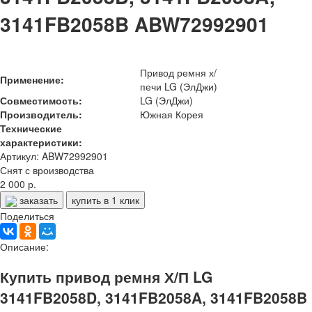
3141FB2058B ABW72992901
Привод ремня х/
Применение:
печи LG (ЭлДжи)
Совместимость:
LG (ЭлДжи)
Производитель:
Южная Корея
Технические
характеристики:
Артикул: ABW72992901
Снят с вроизводства
2 000 р.
заказать
купить в 1 клик
Поделиться
Описание:
Купить привод ремня Х/П LG
3141FB2058D, 3141FB2058A, 3141FB2058B