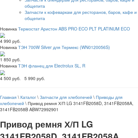
общепита
Запчасти к кофеваркам для ресторанов, баров, кафе и
общепита
Новинка
Термостат Аристон ABS PRO ECO PLT PLATINUM ECO
4 990 руб.
Новинка
ТЭН 700W Silver для Термекс (WN0120056S)
1 850 руб.
Новинка
ТЭН фланец для Electrolux SL, R
4 500 руб.
5 990 руб.
Главная
\
Каталог
\
Запчасти для хлебопечей
\
Приводы для
хлебопечей
\
Привод ремня Х/П LG 3141FB2058D, 3141FB2058A,
3141FB2058B ABW72992901
Привод ремня Х/П LG
3141FB2058D, 3141FB2058A,