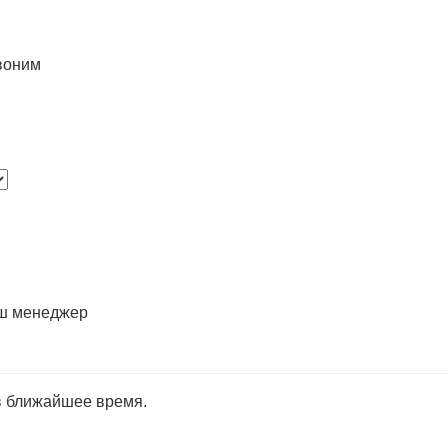
воним
аш менеджер
в ближайшее время.