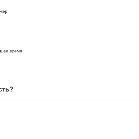
джер
йшее время.
сть
?