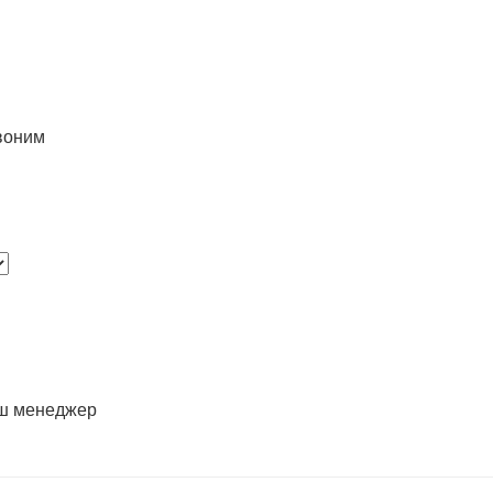
воним
аш менеджер