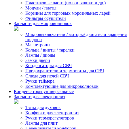
Пластиковые части (полки, ящики и др.)
Модули / платы
Корзины для торговых морозильных ларей
Фильтры осушители
Запчасти для микроволновок
Микровыключатели / моторы/ двигатели вращения
поддона
Магнетроны
Кольца / винты / тарелки
Лампы / диоды
Замки двери
Конденсаторы для СВЧ
Предохранители и термостаты для СВЧ
Слюда для печей СВЧ
Ручки таймера
Комплектующие для микроволновок
Конденсаторы универсальные
Запчасти для электроплит
Тэны для духовок
Конфорки для электроплит
Ручки терморегуляторов
Лампы для плит
Переключатели конфорок