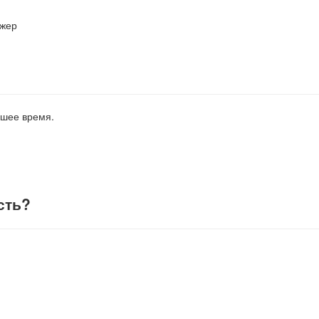
джер
йшее время.
сть
?