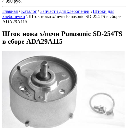
4 990 руб.
Главная
\
Каталог
\
Запчасти для хлебопечей
\
Штоки для
хлебопечки
\
Шток ножа х/печи Panasonic SD-254TS в сборе
ADA29A115
Шток ножа х/печи Panasonic SD-254TS
в сборе ADA29A115