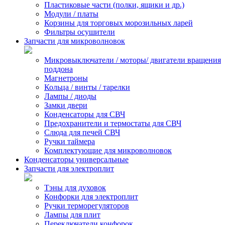
Пластиковые части (полки, ящики и др.)
Модули / платы
Корзины для торговых морозильных ларей
Фильтры осушители
Запчасти для микроволновок
Микровыключатели / моторы/ двигатели вращения
поддона
Магнетроны
Кольца / винты / тарелки
Лампы / диоды
Замки двери
Конденсаторы для СВЧ
Предохранители и термостаты для СВЧ
Слюда для печей СВЧ
Ручки таймера
Комплектующие для микроволновок
Конденсаторы универсальные
Запчасти для электроплит
Тэны для духовок
Конфорки для электроплит
Ручки терморегуляторов
Лампы для плит
Переключатели конфорок