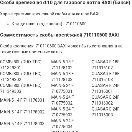
Скоба крепежная d.10 для газового котла BAXI (Бакси)
Характеристики крепежной скобы для котлов BAXI:
Код детали : (код завода) - 710110600
Совместимость скобы крепёжной 710110600 BAXI
Скоба крепления 710110600 BAXI может быть установлена на
такие газовые настенные котлы:
COMBI 80L (DUO-TEC)
MAIN-5 18 F
QUASAR E 18F
711349301
711178102
711316102
COMBI 80L (DUO-TEC)
MAIN-5 18 F
QUASAR E 18F
711349302
711178103
711316103
COMBI 80L (DUO-TEC)
MAIN-5 24 F
QUASAR E 24F
711349303
710775001
711316001
MAIN-5 24 F
QUASAR E 24F
MAIN-5 14 F 711178001
710775002
711316002
MAIN-5 24 F
QUASAR E 24F
MAIN-5 14 F 711178002
710775003
711316003
MAIN-5 24 F
MAIN-5 14 F 711178003
710775004