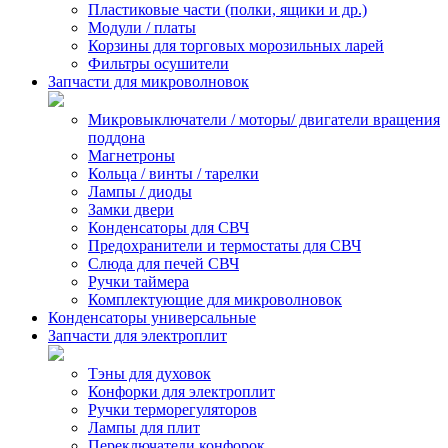
Пластиковые части (полки, ящики и др.)
Модули / платы
Корзины для торговых морозильных ларей
Фильтры осушители
Запчасти для микроволновок
Микровыключатели / моторы/ двигатели вращения
поддона
Магнетроны
Кольца / винты / тарелки
Лампы / диоды
Замки двери
Конденсаторы для СВЧ
Предохранители и термостаты для СВЧ
Слюда для печей СВЧ
Ручки таймера
Комплектующие для микроволновок
Конденсаторы универсальные
Запчасти для электроплит
Тэны для духовок
Конфорки для электроплит
Ручки терморегуляторов
Лампы для плит
Переключатели конфорок