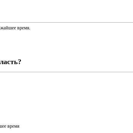
ижайшее время.
ласть
?
шее время