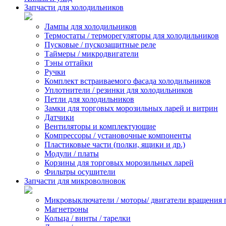
Запчасти для холодильников
Лампы для холодильников
Термостаты / терморегуляторы для холодильников
Пусковые / пускозащитные реле
Таймеры / микродвигатели
Тэны оттайки
Ручки
Комплект встраиваемого фасада холодильников
Уплотнители / резинки для холодильников
Петли для холодильников
Замки для торговых морозильных ларей и витрин
Датчики
Вентиляторы и комплектующие
Компрессоры / установочные компоненты
Пластиковые части (полки, ящики и др.)
Модули / платы
Корзины для торговых морозильных ларей
Фильтры осушители
Запчасти для микроволновок
Микровыключатели / моторы/ двигатели вращения 
Магнетроны
Кольца / винты / тарелки