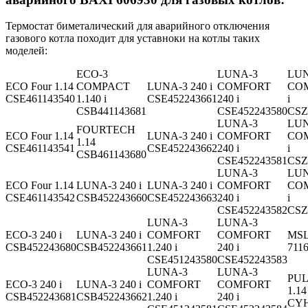
Термостат биметалический для аварийного отключения
газового котла походит для уставноки на котлы таких
моделей:
ECO-3
LUNA-3
LUN
ECO Four 1.14
COMPACT
LUNA-3 240 i
COMFORT
COM
CSE461143540
1.140 i
CSE452243661
240 i
i
CSB441143681
CSE452243580
CSZ
LUNA-3
LUN
FOURTECH
ECO Four 1.14
LUNA-3 240 i
COMFORT
COM
1.14
CSE461143541
CSE452243662
240 i
i
CSB461143680
CSE452243581
CSZ
LUNA-3
LUN
ECO Four 1.14
LUNA-3 240 i
LUNA-3 240 i
COMFORT
COM
CSE461143542
CSB452243660
CSE452243663
240 i
i
CSE452243582
CSZ
LUNA-3
LUNA-3
ECO-3 240 i
LUNA-3 240 i
COMFORT
COMFORT
MSL
CSB452243680
CSB452243661
1.240 i
240 i
711
CSE451243580
CSE452243583
LUNA-3
LUNA-3
PUL
ECO-3 240 i
LUNA-3 240 i
COMFORT
COMFORT
1.14
CSB452243681
CSB452243662
1.240 i
240 i
CYH