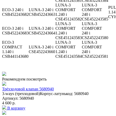
CSE451243581
CSE452243584
LUNA-3
LUNA-3
PUL
ECO-3 240 i
LUNA-3 240 i
COMFORT
COMFORT
1.14
CSB452243682
CSB452243663
1.240 i
240 i
CYH
CSE451243582
CSE452243585
LUNA-3
LUNA-3
ECO-3 240 i
LUNA-3 240 i
COMFORT
COMFORT
CSB452243683
CSB452243664
1.240 i
240 i
CSE451243583
CSZ452243580
ECO-3
LUNA-3
LUNA-3
COMPACT
LUNA-3 240 i
COMFORT
COMFORT
1.140 i
CSE452243660
1.240 i
240 i
CSB441143680
CSE451243584
CSZ452243581
Рекомендуем посмотреть
Трёхходовой клапан 5680940
3-ways (трехходовой)Корпус-латунькод: 5680940
Артикул: 5680940
4 600 р.
В корзину