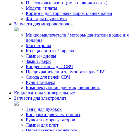
Пластиковые части (полки, ящики и др.)
Модули / платы
Корзины для торговых морозильных ларей
Фильтры осушители
Запчасти для микроволновок
Микровыключатели / моторы/ двигатели вращения
поддона
Магнетроны
Кольца / винты / тарелки
Лампы / диоды
Замки двери
Конденсаторы для СВЧ
Предохранители и термостаты для СВЧ
Слюда для печей СВЧ
Ручки таймера
Комплектующие для микроволновок
Конденсаторы универсальные
Запчасти для электроплит
Тэны для духовок
Конфорки для электроплит
Ручки терморегуляторов
Лампы для плит
Переключатели конфорок