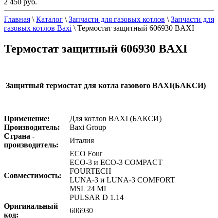
2 450 руб.
Главная
\
Каталог
\
Запчасти для газовых котлов
\
Запчасти для
газовых котлов Baxi
\
Термостат защитный 606930 BAXI
Термостат защитный 606930 BAXI
Защитный термостат для котла газового BAXI(БАКСИ)
Применение:
Для котлов BAXI (БАКСИ)
Производитель:
Baxi Group
Страна -
Италия
производитель:
ECO Four
ECO-3 и ECO-3 COMPACT
FOURTECH
Совместимость:
LUNA-3 и LUNA-3 COMFORT
MSL 24 MI
PULSAR D 1.14
Оригинальный
606930
код: