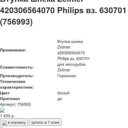
420306564070 Philips вз. 630701
(756993)
Втулка шнека
Zelmer
Применение:
420306564070
Philips вз. 630701
для мясорубок
Совместимость:
Zelmer
Производитель:
Германия
Технические
характеристики:
Цвет
белый
Оригинал
да
Артикул: 756993
1 450 р.
в корзину
купить в 1 клик