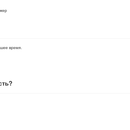
джер
йшее время.
сть
?