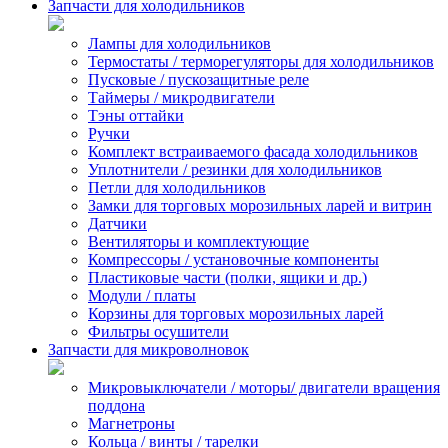
Запчасти для холодильников
Лампы для холодильников
Термостаты / терморегуляторы для холодильников
Пусковые / пускозащитные реле
Таймеры / микродвигатели
Тэны оттайки
Ручки
Комплект встраиваемого фасада холодильников
Уплотнители / резинки для холодильников
Петли для холодильников
Замки для торговых морозильных ларей и витрин
Датчики
Вентиляторы и комплектующие
Компрессоры / установочные компоненты
Пластиковые части (полки, ящики и др.)
Модули / платы
Корзины для торговых морозильных ларей
Фильтры осушители
Запчасти для микроволновок
Микровыключатели / моторы/ двигатели вращения
поддона
Магнетроны
Кольца / винты / тарелки