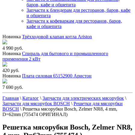
баров, кафе и общепита
Запчасти к блендерам для ресторанов, баров, кафе
и общепита
Запчасти к кофеваркам для ресторанов, баров,
кафе и общепита
Новинка
Трёхходовой клапан котла Ariston
4 990 руб.
Новинка
Спираль для бытового и промышленного
применения 2 кВт
420 руб.
Новинка
Плата силовая 65152900 Аристон
7 690 руб.
Главная
\
Каталог
\
Запчасти для электрических мясорубок
\
Запчасти для мясорубок BOSCH
\
Решетки для мясорубки
BOSCH
\
Решетка мясорубки Bosch, Zelmer NR8, 4 mm,
D=62mm (755474 ОРИГИНАЛ)
Решетка мясорубки Bosch, Zelmer NR8,