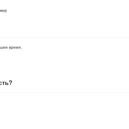
джер
йшее время.
сть
?