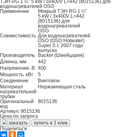
ТЭН RG 1 ¼" 5 kW / 3x400V L=442 (8015136) для
водонагревателей OSO
Применение
Мокрый ТЭН RG 1 ¼"
5 kW / 3x400V L=442
(8015136) для
водонагревателей
OSO
Совместимость
Для водонагревателей
OSO (OSO Hotwater)
Super S с 2007 года
выпуска
Производитель
Backer (Швейцария)
Длинна, мм
442
Напряжение, В
400
Мощность, кВт
5
Соединение
Винтовое
Материал
Нержавеющая сталь
нагревательной
трубки
Оригинальный
8015136
код
Артикул: 8015136
Цена по запросу
заказать
купить в 1 клик
Поделиться