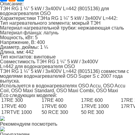
Описание:
ТЭН RG 1 ¼" 5 kW / 3x400V L=442 (8015136) для
водонагревателя OSO
Характеристики ТЭНа RG 1 ¼" 5 kW / 3x400V L=442:
Тип нагревательного элемента:
мокрый ТЭН
Материал нагревательной трубки:
нержавеющая сталь
Материал фланца:
латунь
Мощность, кВт:
5
Напряжение, В: 400
Диаметр, дюймы:
1 ¼
Длина, мм:
442
Тип контактов:
винтовые
Совместимость ТЭН RG 1 ¼" 5 kW / 3x400V
L=442 для водонагревателя OSO
ТЭН RG 1 ¼" 5 kW / 3x400V L=442 (8015136) совместим с
моделями водонагревателей OSO Super S с 2007 года
выпуска.
Используется в водонагревателях
OSO Accu
,
OSO Accu
Coil
,
OSO Maxi Standard
,
OSO Maxi Combi
,
OSO Maxi
Eco
следующих моделей:
17RE 300
17RE 400
17RE 600
17RE 
17RVE 400
17RVE 600
17RVE 1000
17RTV
17RTVE 1000
50 RCE 300
50 RE 300
Рекомендуем посмотреть
Покупателям