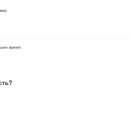
джер
йшее время.
сть
?