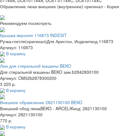
01144A,
DC6101144A,
DC61-01144C,
DC6101144C
Обрамление люка внешнее (внутреннее) оригинал - Корея
Рекомендуем посмотреть
Крышка верхняя 116873 INDESIT
Ручка+петля(оригинал)Для Аристон, Индезиткод.116873
Артикул: 116873
В корзину
Люк для стиральной машины BEKO
Для стиральной машины BEKO зам.b2842800100
Артикул: CM02b2878300200
3 220 р.
В корзину
Внешнее обрамление 2821130100 BEKO
Внешний обод люкаBEKO - ARCELIKкод: 2821130100
Артикул: 2821130100
770 р.
В корзину