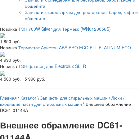
общепита
Запчасти к кофеваркам для ресторанов, баров, кафе и
общепита
Новинка
ТЭН 700W Silver для Термекс (WN0120056S)
1 850 руб.
Новинка
Термостат Аристон ABS PRO ECO PLT PLATINUM ECO
4 990 руб.
Новинка
ТЭН фланец для Electrolux SL, R
4 500 руб.
5 990 руб.
Главная
\
Каталог
\
Запчасти для стиральных машин
\
Люки /
входящие части для стиральных машин
\
Внешнее обрамление
DC61-01144A
Внешнее обрамление DC61-
01144A